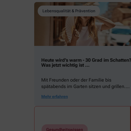
Lebensqualität & Prävention
Heute wird’s warm - 30 Grad im Schatten
Was jetzt wichtig ist …
Mit Freunden oder der Familie bis
spätabends im Garten sitzen und grillen.
Ein Picknick auf der Stadtparkwiese. Mit
Mehr erfahren
dem Paddelboot über den See gleiten oder
eine Radtour durch die blühende
Landschaft unternehmen … Der Sommer
beschert uns viele Glücksmomente. Doch
manchmal macht er uns auch ganz schön
Gesundheitswissen