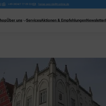
62
+49-3834/7 77 09 33
hanse-apo-nk@t-online.de
shop
Über uns
Services
Aktionen & Empfehlungen
Newsletter