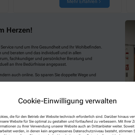
Mehr Erfahren
am Herzen!
 Service rund um Ihre Gesundheit und Ihr Wohlbefinden.
n und beraten und das individuell und in allen
rum, fachkundiger und persönlicher Beratung und
duell an Ihre Bedürfnisse angepasst.
ondern auch online. So sparen Sie doppelte Wege und
Cookie-Einwilligung verwalten
kies, die für den Betrieb der Website technisch erforderlich sind. Darüber hinaus v
nsere Website für Sie optimal zu gestalten und fortlaufend zu verbessern. Mit Ihrer
ormationen zu Ihrer Verwendung unserer Website auch an Drittanbieter weiter. Soweit
rarbeitet werden, in denen kein angemessenes Datenschutzniveau besteht, stimmen Si