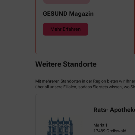
zu schaffen. Wenn die Temperaturen
tagsüber auf mehr als 30 Grad klettern und
GESUND Magazin
uns warme Tropennächte den Schlaf
rauben, sehnen wir uns oft nach einem
erfrischenden Regenschauer und
Mehr Erfahren
Abkühlung.
Weitere Standorte
Mit mehreren Standorten in der Region bieten wir Ihne
über all unsere Filialen, sodass Sie stets wissen, wo S
Rats- Apotheke
Markt 1
17489 Greifswald