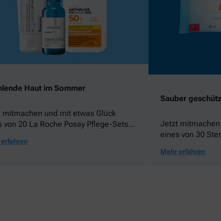
hlende Haut im Sommer
Sauber geschützt
t mitmachen und mit etwas Glück
Jetzt mitmachen
s von 20 La Roche Posay Pflege-Sets
eines von 30 Ste
nnen!
erfahren
gewinnen!
Mehr erfahren