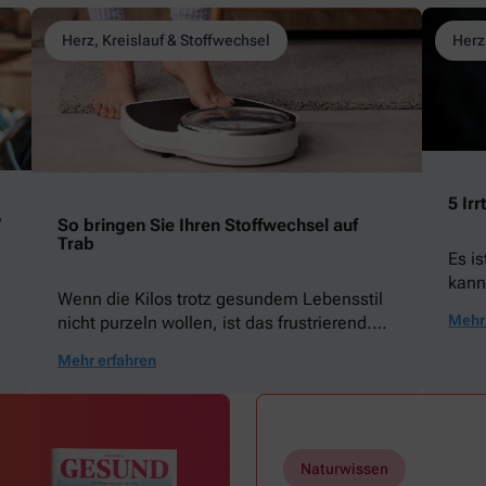
Herz, Kreislauf & Stoffwechsel
Herz
5 Ir
?
So bringen Sie Ihren Stoffwechsel auf
Trab
Es i
kann
Wenn die Kilos trotz gesundem Lebensstil
begü
Mehr 
nicht purzeln wollen, ist das frustrierend.
für 
Wir zeigen, woran das liegen kann und mit
Das f
Mehr erfahren
welchen Tricks Sie die Fettverbrennung in
über 
Schwung bringen können.
größ
Naturwissen