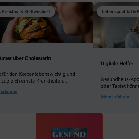
, Kreislauf & Stoffwechsel
Lebensqualität & 
rtümer über Cholesterin
Digitale Helfer
st für den Körper lebenswichtig und
Gesundheits-App
 zugleich ernste Krankheiten
oder Tablet könne
nstigen. Kaum ein anderer Stoff sorgt
erfahren
Wir stellen Ihnen
mehr Verunsicherung als Cholesterin.
Mehr erfahren
und erklären, wor
ührt zu weit verbreiteten Irrtümern
Anwendungen ach
das Blutfett. Wir zeigen Ihnen die
ten Mythen und was dahintersteckt.