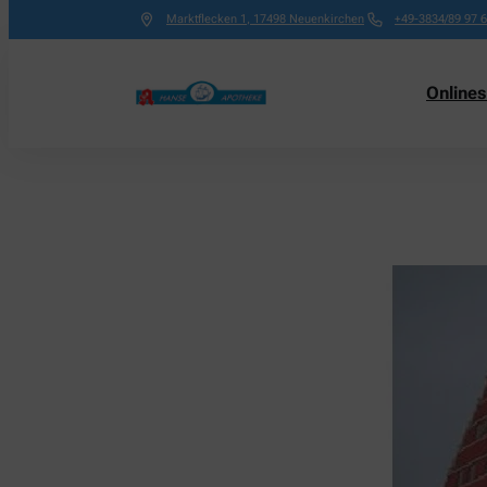
Marktflecken 1
,
17498
Neuenkirchen
+49-3834/89 97 
Online