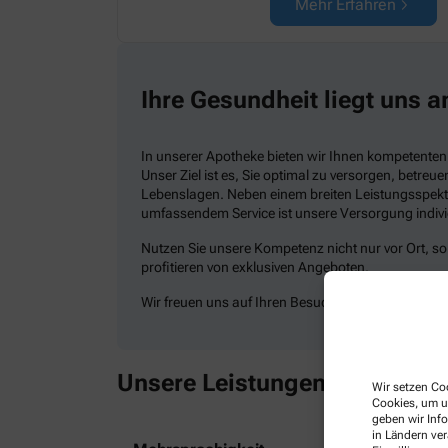
Mehr Erfahren
Ihre Gesundheit liegt uns 
In unserer Apotheke bieten wir Ihnen kompetenten
Unser Ziel ist es, Sie optimal zu versorgen, betreue
Lebenslagen. Neben einem breiten Leistungsspekt
umfassendem Service ist unsere Versorgung indivi
Nutzen Sie unsere Kompetenz nicht nur vor Ort, s
profitieren von exklusiven Angeboten.
Wir freuen uns auf Ihren Besuch!
Unsere Leistungen
Alle Leistungen
Wir setzen Coo
Cookies, um u
geben wir Inf
in Ländern ve