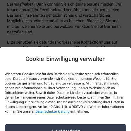
Barrierefreiheit? Dann können Sie sich gerne bei uns melden. Wir
freuen uns auf Ihr Feedback und bemühen uns, die gemeldeten
Barrieren im Rahmen der technischen und wirtschaftlichen
Möglichkeiten schnellstmöglich zu beheben. Bitte teilen Sie uns
mit, auf welcher Seite und bei welcher Funktion Sie auf Barrieren
gestoßen sind.
Bitte benutzen sie dafür das vorgesehene Kontaktformular auf
unserer Website. Sie können uns auch über folgende Wege die
von Ihnen gefundenen Barrieren melden:
Cookie-Einwilligung verwalten
E-Mail: hanse-apo-nk@t-online.de
Telefon: +49-3834/89 97 62
Wir setzen Cookies, die für den Betrieb der Website technisch erforderlich
sind. Darüber hinaus verwenden wir Cookies, um unsere Website für Sie
Telefax: +49-3834/7 77 09 33
optimal zu gestalten und fortlaufend zu verbessern. Mit Ihrer Zustimmung
Postanschrift: Marktflecken 1 17498 Neuenkirchen
geben wir Informationen zu Ihrer Verwendung unserer Website auch an
Drittanbieter weiter. Soweit dabei Daten in Ländern verarbeitet werden, in
Durchsetzungsverfahren und
denen kein angemessenes Datenschutzniveau besteht, stimmen Sie mit Ihrer
Einwilligung zur Nutzung dieser Dienste auch der Verarbeitung Ihrer Daten in
Marktüberwachungsbehörde
diesen Ländern gem. Artikel 49 Abs. 1 lit. a DSGVO zu. Weitere Informationen
können Sie unserer
Datenschutzerklärung
entnehmen.
Sollten Sie auf Mitteilungen oder Anfragen zur Barrierefreiheit
keine zufriedenstellenden Antworten erhalten, können Sie sich an
die zuständige Durchsetzungsstelle wenden. Die
Alle akzeptieren